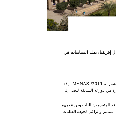
 إفريقيا: تعلم السياسات في
إنه وقت مثير وحاسم للشبكة مع اقتراب موعد انعقاد مؤتمر # MENASP2019. وقد
ة من دوراته السابقة لنصل إلى
وقع المتقدمون الناجحون إعلامهم
 المتميز والراقي لجودة الطلبات