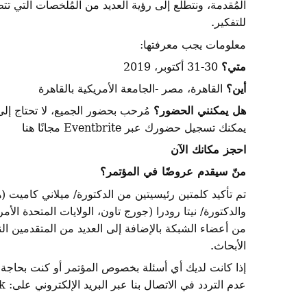
المُقدمة، ونتطلع إلى رؤية العديد من المُلخصات التي ت
للتفكير.
معلومات يجب معرفتها:
متي؟
30-31 أكتوبر، 2019
أين؟
القاهرة، مصر -الجامعة الأمريكية بالقاهرة
هل يمكنني الحضور؟
مُرحب بحضور الجميع، لا تحتاج إل
يمكنك تسجيل حضورك عبر Eventbrite مجانًا هنا
احجز مكانك الآن
منّ سيقدم عروضًا في المؤتمر؟
تم تأكيد كلمتين رئيسيتين من الدكتورة/ ميلاني كاميت (ها
والدكتورة/ نيتا رودرا (جورج تاون، الولايات المتحدة الأ
من أعضاء الشبكة بالإضافة إلى العديد من المتقدمين الن
الأبحاث.
إذا كانت لديك أي أسئلة بخصوص المؤتمر أو كنت بحاجة 
عدم التردد في الاتصال بنا عبر البريد الإلكتروني على: menasp_network@bath.ac.uk