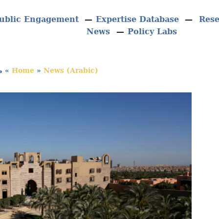
ublic Engagement
Expertise Database
Res
News
Policy Labs
News (Arabic)
»
Home
»
مؤ